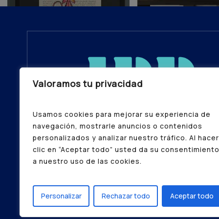
Valoramos tu privacidad
Usamos cookies para mejorar su experiencia de
navegación, mostrarle anuncios o contenidos
personalizados y analizar nuestro tráfico. Al hacer
clic en “Aceptar todo” usted da su consentimient
a nuestro uso de las cookies.
© ADB – Todos los Derechos Reservados
Política de Privacidad
|
Aviso Legal
|
Polít
Personalizar
Rechazar todo
Aceptar todo