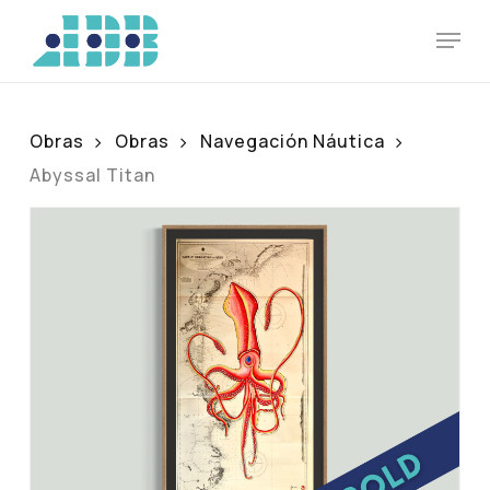
Skip
Men
to
main
content
Obras
Obras
Navegación Náutica
Abyssal Titan