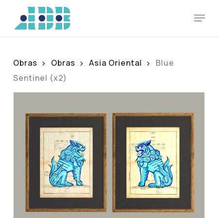
Skip
Men
to
main
content
Obras
Obras
Asia Oriental
Blue
Sentinel (x2)