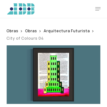
Skip
Men
to
main
content
Obras
Obras
Arquitectura Futurista
City of Colours 04