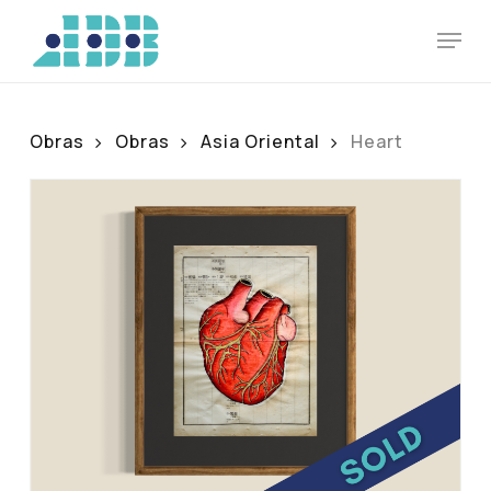
Skip
Men
to
main
content
Obras
Obras
Asia Oriental
Heart