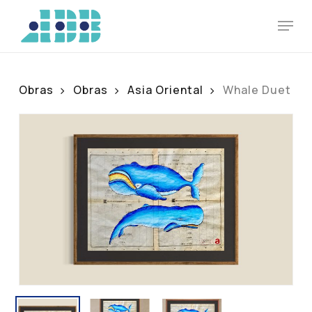
Skip
Men
to
main
content
Obras
Obras
Asia Oriental
Whale Duet