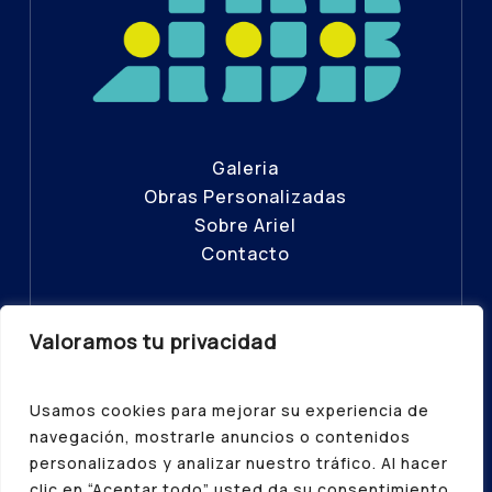
Galeria
Obras Personalizadas
Sobre Ariel
Contacto
Valoramos tu privacidad
© ADB – Todos los Derechos
Reservados 2025
Usamos cookies para mejorar su experiencia de
Política de Privacidad
|
Aviso Legal
|
navegación, mostrarle anuncios o contenidos
Política de Cookies
personalizados y analizar nuestro tráfico. Al hacer
clic en “Aceptar todo” usted da su consentimiento