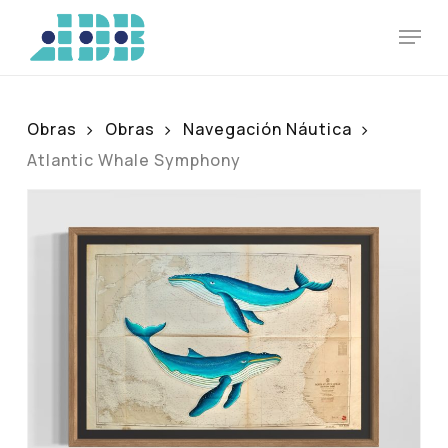
Skip
Men
to
main
content
Obras
Obras
Navegación Náutica
Atlantic Whale Symphony