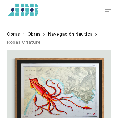
Skip
Men
to
main
content
Obras
Obras
Navegación Náutica
Rosas Criature